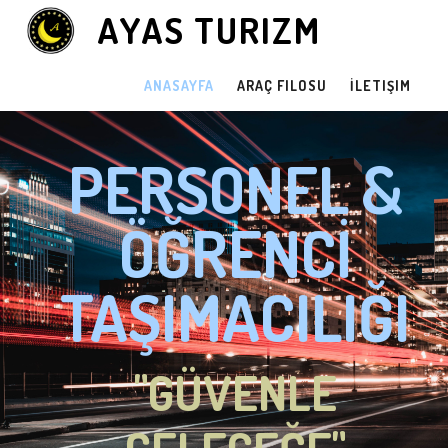
AYAS TURIZM
ANASAYFA
ARAÇ FILOSU
İLETIŞIM
PERSONEL &
ÖĞRENCİ
TAŞIMACILIĞI
"GÜVENLE